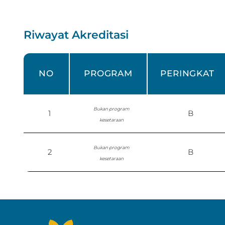
Riwayat Akreditasi
NO
PROGRAM
PERINGKAT
Bukan program
1
B
kesetaraan
Bukan program
2
B
kesetaraan