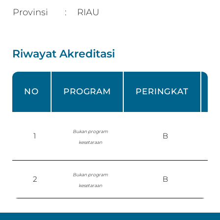
Provinsi
RIAU
:
Riwayat Akreditasi
NO
PROGRAM
PERINGKAT
Bukan program
1
B
kesetaraan
P
Bukan program
2
B
kesetaraan