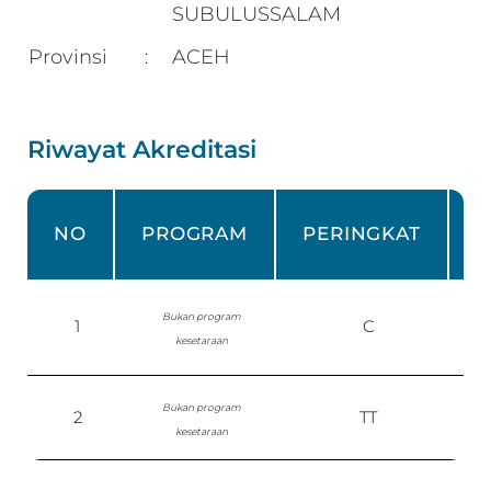
SUBULUSSALAM
Provinsi
ACEH
:
Riwayat Akreditasi
NO
PROGRAM
PERINGKAT
Bukan program
1
C
kesetaraan
Bukan program
2
TT
S
kesetaraan