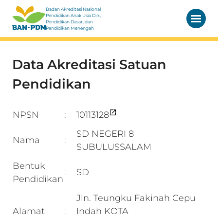
Badan Akreditasi Nasional
Pendidikan Anak Usia Dini,
Pendidikan Dasar, dan
Pendidikan Menengah
Data Akreditasi Satuan
Pendidikan
NPSN
10113128
:
SD NEGERI 8
Nama
:
SUBULUSSALAM
Bentuk
SD
:
Pendidikan
Jln. Teungku Fakinah Cepu
Alamat
Indah KOTA
: