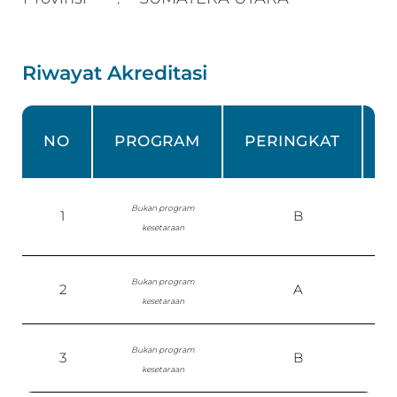
Riwayat Akreditasi
NO
PROGRAM
PERINGKAT
Bukan program
1
B
kesetaraan
Bukan program
2
A
S
kesetaraan
Bukan program
3
B
P
kesetaraan