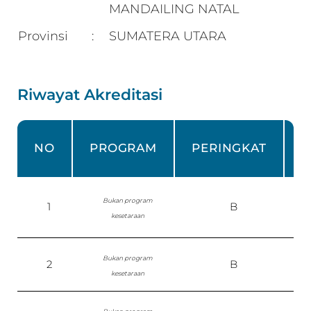
MANDAILING NATAL
Provinsi
SUMATERA UTARA
:
Riwayat Akreditasi
NO
PROGRAM
PERINGKAT
Bukan program
1
B
P
kesetaraan
Bukan program
2
B
kesetaraan