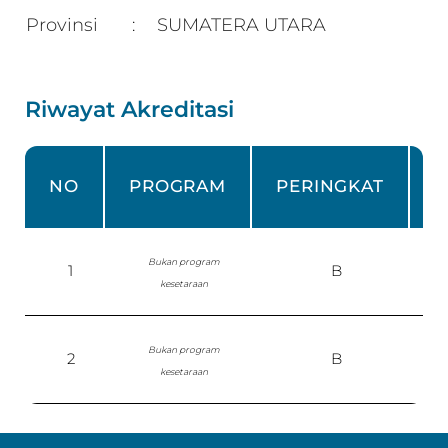
Provinsi
SUMATERA UTARA
:
Riwayat Akreditasi
NO
PROGRAM
PERINGKAT
Bukan program
1
B
kesetaraan
Bukan program
2
B
7
kesetaraan