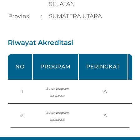
SELATAN
Provinsi
SUMATERA UTARA
:
Riwayat Akreditasi
NO
PROGRAM
PERINGKAT
Bukan program
1
A
kesetaraan
Bukan program
2
A
S
kesetaraan