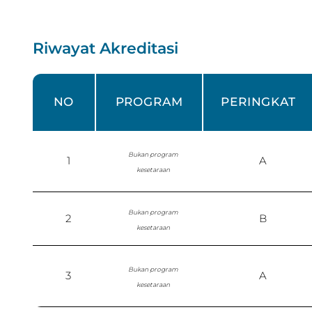
Riwayat Akreditasi
NO
PROGRAM
PERINGKAT
Bukan program
1
A
kesetaraan
Bukan program
2
B
kesetaraan
Bukan program
3
A
kesetaraan