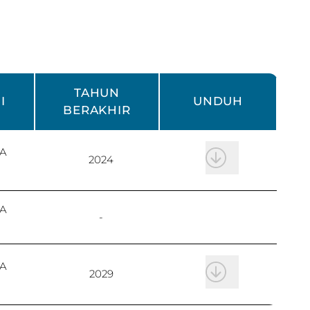
TAHUN
I
UNDUH
BERAKHIR
A
2024
A
-
A
2029