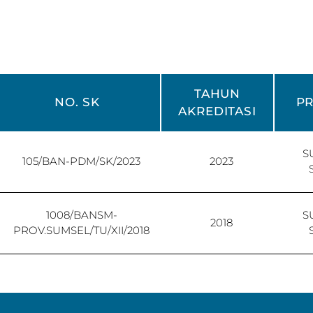
TAHUN
NO. SK
PR
AKREDITASI
S
105/BAN-PDM/SK/2023
2023
1008/BANSM-
S
2018
PROV.SUMSEL/TU/XII/2018