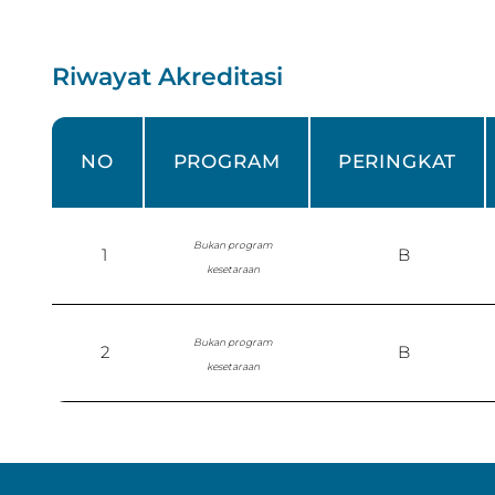
Riwayat Akreditasi
NO
PROGRAM
PERINGKAT
Bukan program
1
B
kesetaraan
Bukan program
2
B
kesetaraan