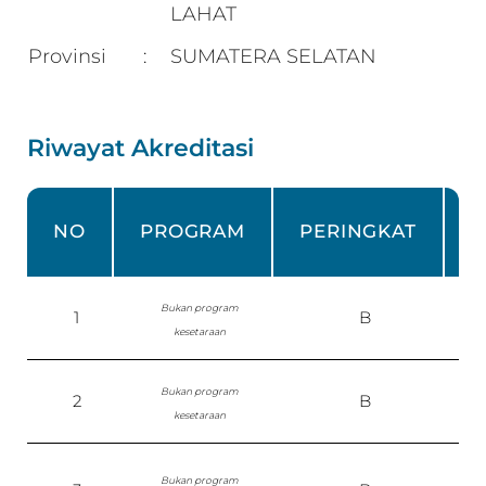
LAHAT
Provinsi
SUMATERA SELATAN
:
Riwayat Akreditasi
NO
PROGRAM
PERINGKAT
Bukan program
1
B
kesetaraan
Bukan program
2
B
S
kesetaraan
Bukan program