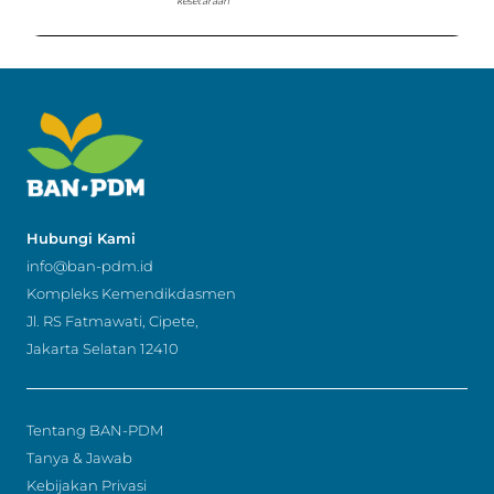
kesetaraan
Hubungi Kami
info@ban-pdm.id
Kompleks Kemendikdasmen
Jl. RS Fatmawati, Cipete,
Jakarta Selatan 12410
Tentang BAN-PDM
Tanya & Jawab
Kebijakan Privasi