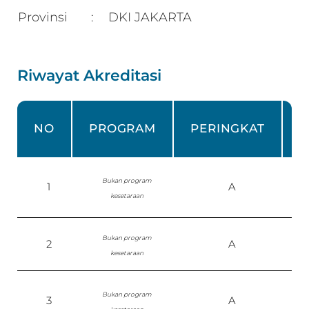
Provinsi
DKI JAKARTA
:
Riwayat Akreditasi
NO
PROGRAM
PERINGKAT
Bukan program
1
A
kesetaraan
Bukan program
2
A
kesetaraan
Bukan program
3
A
P