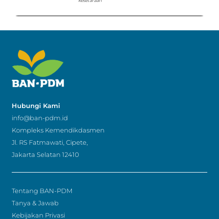
kesetaraan
Hubungi Kami
info@ban-pdm.id
Kompleks Kemendikdasmen
Jl. RS Fatmawati, Cipete,
Jakarta Selatan 12410
Tentang BAN-PDM
Tanya & Jawab
Kebijakan Privasi