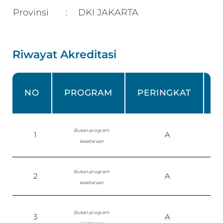
Provinsi
DKI JAKARTA
:
Riwayat Akreditasi
NO
PROGRAM
PERINGKAT
Bukan program
1
A
kesetaraan
Bukan program
2
A
kesetaraan
Bukan program
3
A
P