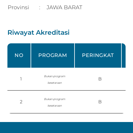
Provinsi
JAWA BARAT
:
Riwayat Akreditasi
NO
PROGRAM
PERINGKAT
Bukan program
1
B
kesetaraan
0
Bukan program
2
B
kesetaraan