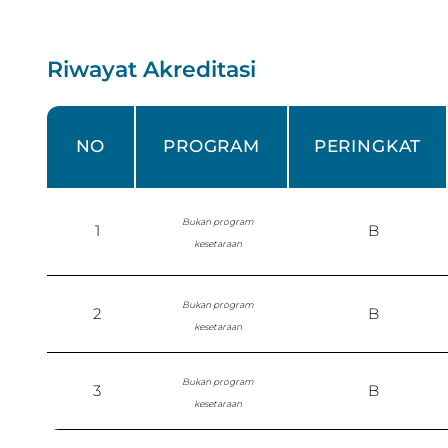
Riwayat Akreditasi
NO
PROGRAM
PERINGKAT
Bukan program
1
B
kesetaraan
Bukan program
2
B
kesetaraan
Bukan program
3
B
kesetaraan