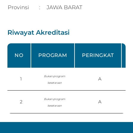
Provinsi
JAWA BARAT
:
Riwayat Akreditasi
NO
PROGRAM
PERINGKAT
Bukan program
1
A
kesetaraan
0
Bukan program
2
A
kesetaraan