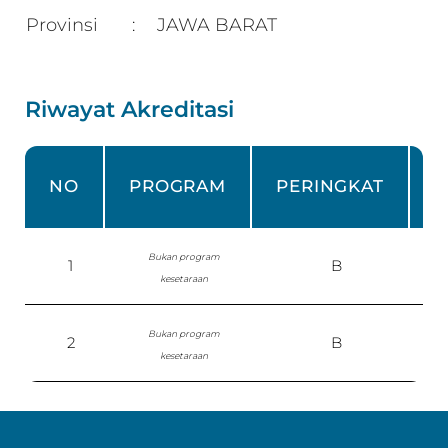
Provinsi
JAWA BARAT
:
Riwayat Akreditasi
NO
PROGRAM
PERINGKAT
Bukan program
1
B
S
kesetaraan
Bukan program
2
B
kesetaraan