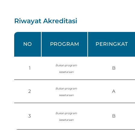
Riwayat Akreditasi
NO
PROGRAM
PERINGKAT
Bukan program
1
B
kesetaraan
Bukan program
2
A
kesetaraan
Bukan program
3
B
kesetaraan