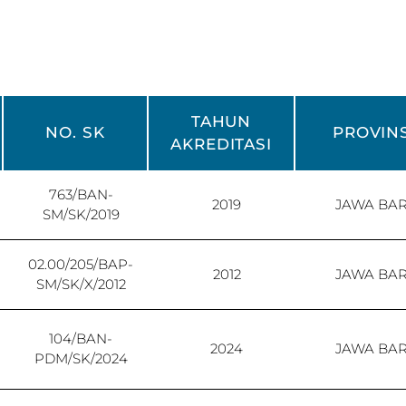
TAHUN
NO. SK
PROVINS
AKREDITASI
763/BAN-
2019
JAWA BA
SM/SK/2019
02.00/205/BAP-
2012
JAWA BA
SM/SK/X/2012
104/BAN-
2024
JAWA BA
PDM/SK/2024