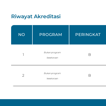
Riwayat Akreditasi
NO
PROGRAM
PERINGKAT
Bukan program
1
B
kesetaraan
Bukan program
2
B
kesetaraan