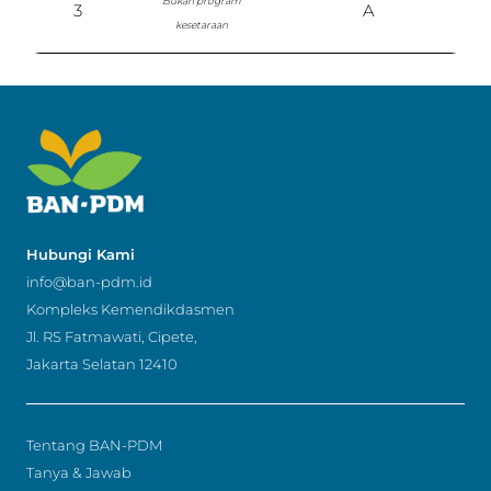
Bukan program
3
A
kesetaraan
Hubungi Kami
info@ban-pdm.id
Kompleks Kemendikdasmen
Jl. RS Fatmawati, Cipete,
Jakarta Selatan 12410
Tentang BAN-PDM
Tanya & Jawab