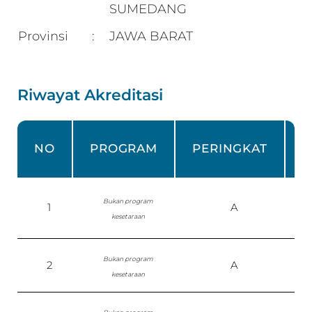
SUMEDANG
Provinsi
JAWA BARAT
:
Riwayat Akreditasi
NO
PROGRAM
PERINGKAT
Bukan program
1
A
kesetaraan
0
Bukan program
2
A
kesetaraan