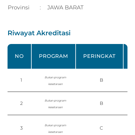
Provinsi
JAWA BARAT
:
Riwayat Akreditasi
NO
PROGRAM
PERINGKAT
Bukan program
1
B
kesetaraan
0
Bukan program
2
B
kesetaraan
Bukan program
3
C
kesetaraan