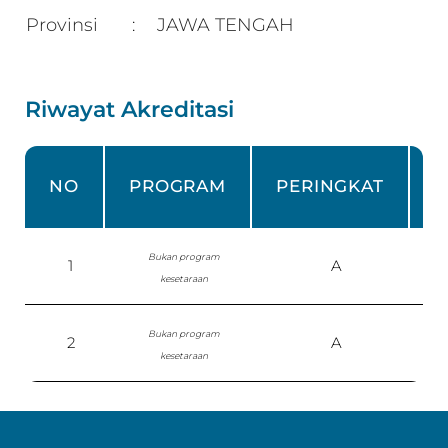
Provinsi
JAWA TENGAH
:
Riwayat Akreditasi
NO
PROGRAM
PERINGKAT
Bukan program
1
A
S
kesetaraan
Bukan program
2
A
kesetaraan