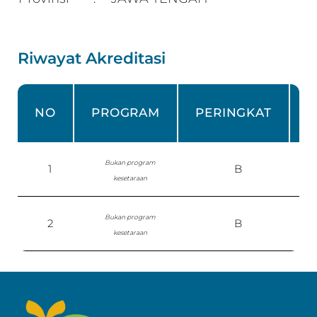
Riwayat Akreditasi
NO
PROGRAM
PERINGKAT
Bukan program
1
B
S
kesetaraan
Bukan program
2
B
kesetaraan