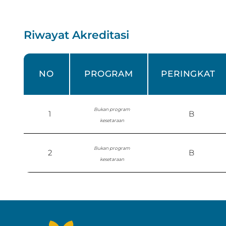
Riwayat Akreditasi
NO
PROGRAM
PERINGKAT
Bukan program
1
B
kesetaraan
Bukan program
2
B
kesetaraan