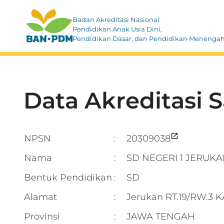
Badan Akreditasi Nasional
Pendidikan Anak Usia Dini,
Pendidikan Dasar, dan Pendidikan Menenga
Data Akreditasi 
NPSN
20309038
:
Nama
SD NEGERI 1 JERUK
:
Bentuk Pendidikan
SD
:
Alamat
Jerukan RT.19/RW.3
:
Provinsi
JAWA TENGAH
: