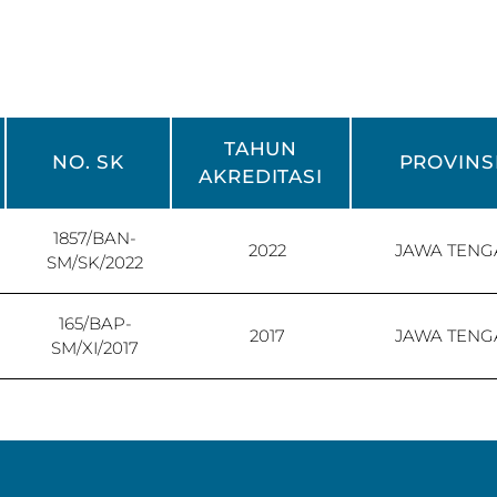
TAHUN
NO. SK
PROVINS
AKREDITASI
1857/BAN-
2022
JAWA TENG
SM/SK/2022
165/BAP-
2017
JAWA TENG
SM/XI/2017