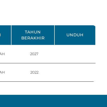
TAHUN
I
UNDUH
BERAKHIR
AH
2027
AH
2022