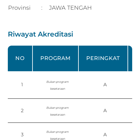
Provinsi
JAWA TENGAH
:
Riwayat Akreditasi
NO
PROGRAM
PERINGKAT
Bukan program
1
A
S
kesetaraan
Bukan program
2
A
S
kesetaraan
Bukan program
3
A
kesetaraan