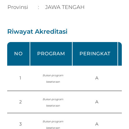
Provinsi
JAWA TENGAH
:
Riwayat Akreditasi
NO
PROGRAM
PERINGKAT
Bukan program
1
A
S
kesetaraan
Bukan program
2
A
S
kesetaraan
Bukan program
3
A
kesetaraan