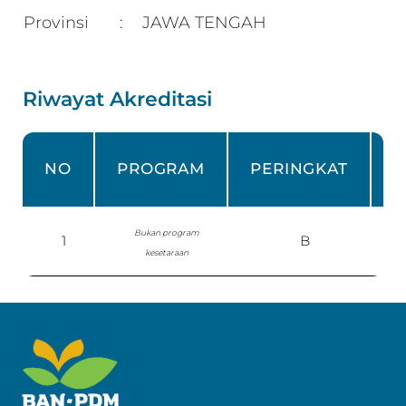
Provinsi
JAWA TENGAH
:
Riwayat Akreditasi
NO
PROGRAM
PERINGKAT
Bukan program
1
B
S
kesetaraan