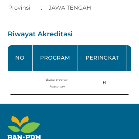
Provinsi
JAWA TENGAH
:
Riwayat Akreditasi
NO
PROGRAM
PERINGKAT
Bukan program
1
B
S
kesetaraan