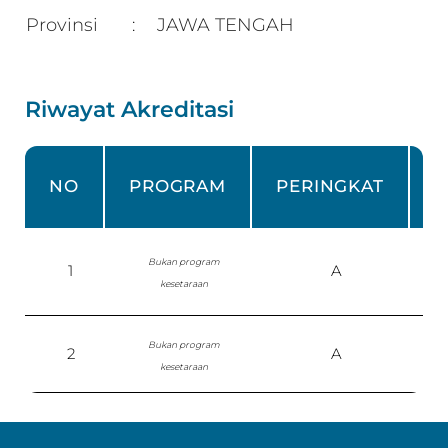
Provinsi
JAWA TENGAH
:
Riwayat Akreditasi
NO
PROGRAM
PERINGKAT
Bukan program
1
A
S
kesetaraan
Bukan program
2
A
kesetaraan