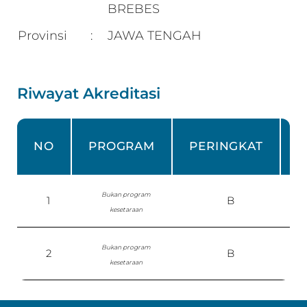
BREBES
Provinsi
JAWA TENGAH
:
Riwayat Akreditasi
NO
PROGRAM
PERINGKAT
Bukan program
1
B
S
kesetaraan
Bukan program
2
B
kesetaraan