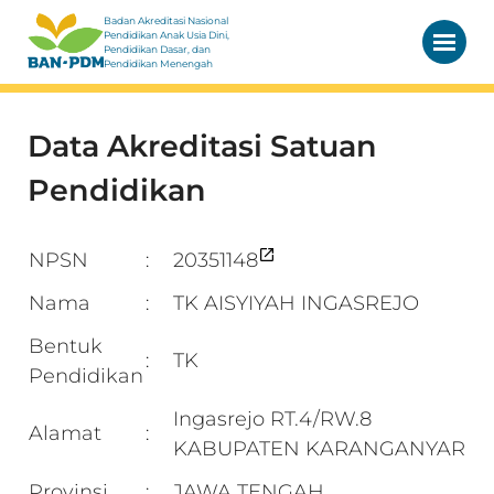
Badan Akreditasi Nasional
Pendidikan Anak Usia Dini,
Pendidikan Dasar, dan
Pendidikan Menengah
Data Akreditasi Satuan
Pendidikan
NPSN
20351148
:
Nama
TK AISYIYAH INGASREJO
:
Bentuk
TK
:
Pendidikan
Ingasrejo RT.4/RW.8
Alamat
:
KABUPATEN KARANGANYAR
Provinsi
JAWA TENGAH
: