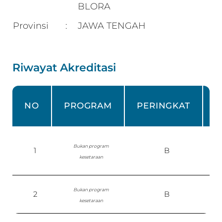
BLORA
Provinsi
JAWA TENGAH
:
Riwayat Akreditasi
NO
PROGRAM
PERINGKAT
Bukan program
1
B
kesetaraan
P
Bukan program
2
B
kesetaraan