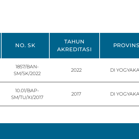
TAHUN
NO. SK
PROVINS
AKREDITASI
1857/BAN-
2022
DI YOGYAK
SM/SK/2022
10.01/BAP-
2017
DI YOGYAK
SM/TU/XI/2017