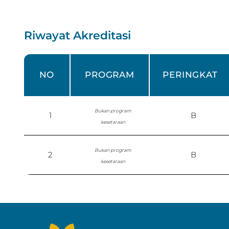
Riwayat Akreditasi
NO
PROGRAM
PERINGKAT
Bukan program
1
B
kesetaraan
Bukan program
2
B
kesetaraan