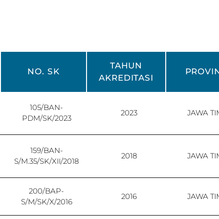
TAHUN
NO. SK
PROVIN
AKREDITASI
105/BAN-
2023
JAWA T
PDM/SK/2023
159/BAN-
2018
JAWA T
S/M.35/SK/XII/2018
200/BAP-
2016
JAWA T
S/M/SK/X/2016