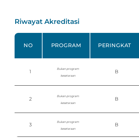
Riwayat Akreditasi
NO
PROGRAM
PERINGKAT
Bukan program
1
B
kesetaraan
Bukan program
2
B
kesetaraan
Bukan program
3
B
kesetaraan