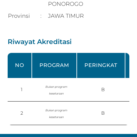
PONOROGO
Provinsi
JAWA TIMUR
:
Riwayat Akreditasi
NO
PROGRAM
PERINGKAT
Bukan program
1
B
kesetaraan
Bukan program
2
B
S
kesetaraan