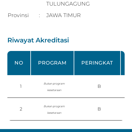
TULUNGAGUNG
Provinsi
JAWA TIMUR
:
Riwayat Akreditasi
NO
PROGRAM
PERINGKAT
Bukan program
1
B
kesetaraan
Bukan program
2
B
S
kesetaraan