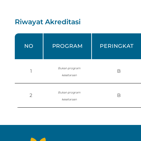
Riwayat Akreditasi
NO
PROGRAM
PERINGKAT
Bukan program
1
B
kesetaraan
Bukan program
2
B
kesetaraan