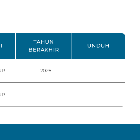
TAHUN
I
UNDUH
BERAKHIR
UR
2026
UR
-