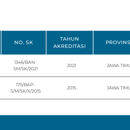
TAHUN
NO. SK
PROVINS
AKREDITASI
1346/BAN-
2021
JAWA TIM
SM/SK/2021
175/BAP-
2015
JAWA TIM
S/M/SK/X/2015