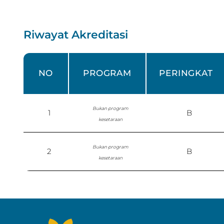
Riwayat Akreditasi
NO
PROGRAM
PERINGKAT
Bukan program
1
B
kesetaraan
Bukan program
2
B
kesetaraan