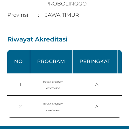
PROBOLINGGO
Provinsi
JAWA TIMUR
:
Riwayat Akreditasi
NO
PROGRAM
PERINGKAT
Bukan program
1
A
kesetaraan
Bukan program
2
A
S
kesetaraan