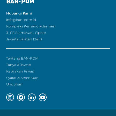
Hubungi Kami
info@ban-pdm.id
Kompleks Kemendikdasmen
Jl. RS Fatmawati, Cipete,
Jakarta Selatan 12410
Tentang BAN-PDM
Tanya & Jawab
Kebijakan Privasi
Syarat & Ketentuan
Unduhan
Instagram page
Facebook page
Linkedin page
Youtube page