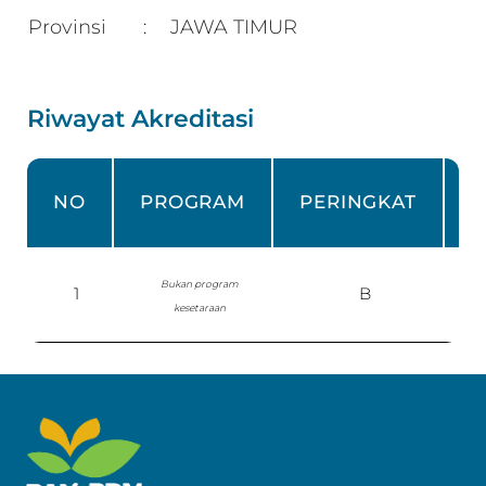
Provinsi
JAWA TIMUR
:
Riwayat Akreditasi
NO
PROGRAM
PERINGKAT
Bukan program
1
B
P
kesetaraan