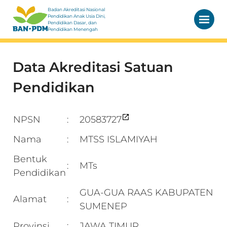
Badan Akreditasi Nasional
Pendidikan Anak Usia Dini,
Pendidikan Dasar, dan
Pendidikan Menengah
Data Akreditasi Satuan
Pendidikan
NPSN
20583727
:
Nama
MTSS ISLAMIYAH
:
Bentuk
MTs
:
Pendidikan
GUA-GUA RAAS KABUPATEN
Alamat
:
SUMENEP
Provinsi
JAWA TIMUR
: