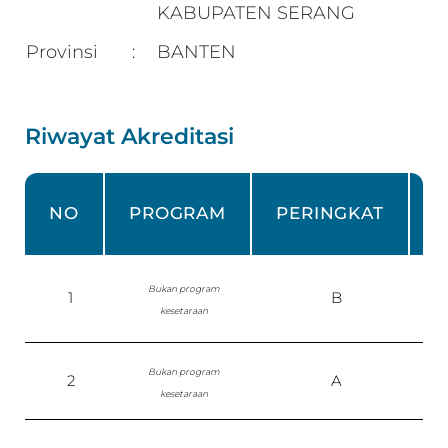
KABUPATEN SERANG
Provinsi
BANTEN
:
Riwayat Akreditasi
NO
PROGRAM
PERINGKAT
Bukan program
1
B
kesetaraan
Bukan program
2
A
kesetaraan