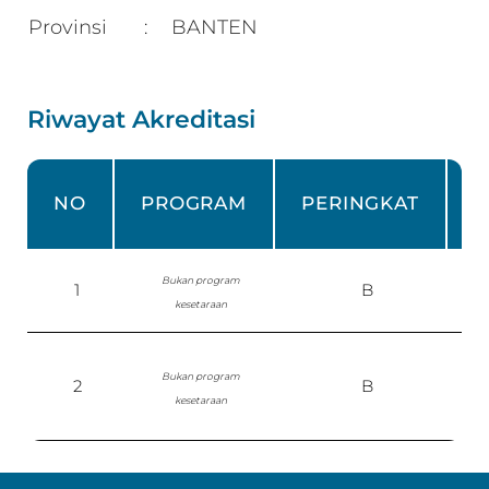
Provinsi
BANTEN
:
Riwayat Akreditasi
NO
PROGRAM
PERINGKAT
Bukan program
1
B
S
kesetaraan
Bukan program
2
B
kesetaraan