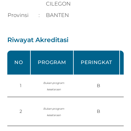
CILEGON
Provinsi
BANTEN
:
Riwayat Akreditasi
NO
PROGRAM
PERINGKAT
Bukan program
1
B
kesetaraan
Bukan program
2
B
kesetaraan