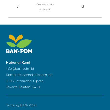
Bukan program
3
B
P
kesetaraan
Hubungi Kami
info@ban-pdm.id
Kompleks Kemendikdasmen
Jl. RS Fatmawati, Cipete,
Jakarta Selatan 12410
Tentang BAN-PDM