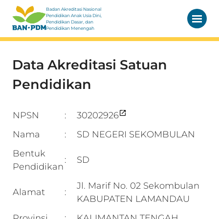
Badan Akreditasi Nasional
Pendidikan Anak Usia Dini,
Pendidikan Dasar, dan
Pendidikan Menengah
Data Akreditasi Satuan
Pendidikan
NPSN
30202926
:
Nama
SD NEGERI SEKOMBULAN
:
Bentuk
SD
:
Pendidikan
Jl. Marif No. 02 Sekombulan
Alamat
:
KABUPATEN LAMANDAU
Provinsi
KALIMANTAN TENGAH
: