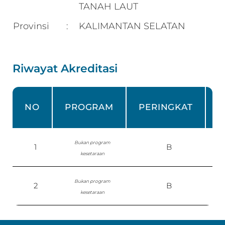
TANAH LAUT
Provinsi
KALIMANTAN SELATAN
:
Riwayat Akreditasi
NO
PROGRAM
PERINGKAT
Bukan program
1
B
kesetaraan
Bukan program
2
B
S
kesetaraan