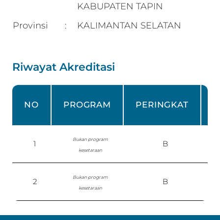
KABUPATEN TAPIN
Provinsi
KALIMANTAN SELATAN
:
Riwayat Akreditasi
NO
PROGRAM
PERINGKAT
Bukan program
1
B
kesetaraan
Bukan program
2
B
S
kesetaraan