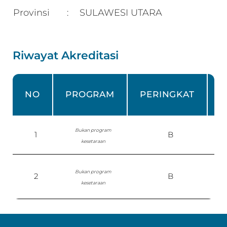
Provinsi
SULAWESI UTARA
:
Riwayat Akreditasi
NO
PROGRAM
PERINGKAT
Bukan program
1
B
kesetaraan
Bukan program
2
B
P
kesetaraan