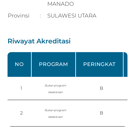
MANADO
Provinsi
SULAWESI UTARA
:
Riwayat Akreditasi
NO
PROGRAM
PERINGKAT
Bukan program
1
B
kesetaraan
Bukan program
2
B
P
kesetaraan