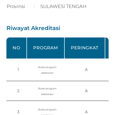
Provinsi
SULAWESI TENGAH
:
Riwayat Akreditasi
NO
PROGRAM
PERINGKAT
Bukan program
1
A
kesetaraan
Bukan program
2
A
S
kesetaraan
Bukan program
3
A
P