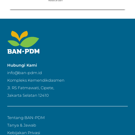
kesetaraan
Hubungi Kami
info@ban-pdm.id
Kompleks Kemendikdasmen
Jl. RS Fatmawati, Cipete,
Jakarta Selatan 12410
Tentang BAN-PDM
Tanya & Jawab
Kebijakan Privasi