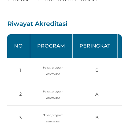
Riwayat Akreditasi
NO
PROGRAM
PERINGKAT
Bukan program
1
B
kesetaraan
Bukan program
2
A
S
kesetaraan
Bukan program
3
B
P
kesetaraan